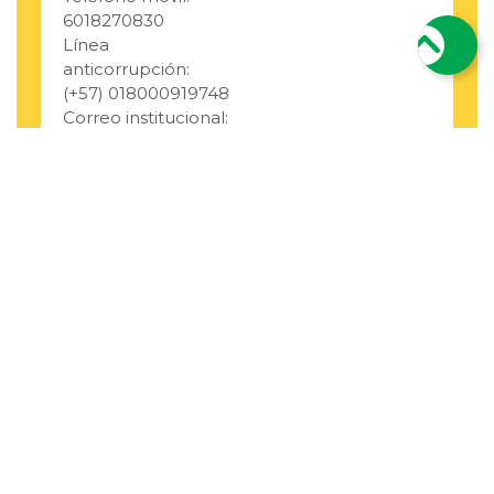
6018270830
Línea
anticorrupción:
(+57) 018000919748
Correo institucional:
alcaldia@elbagre-
antioquia.gov.co
Correo de
notificaciones
Última
judiciales:
Actualización:
notificacionesjudiciales@elbagre-
17/06/2024 11:58:40
antioquia.gov.co
Número de
332311
Visitas:
@alcaldia_bagre
@Alcaldía de
El Bagre