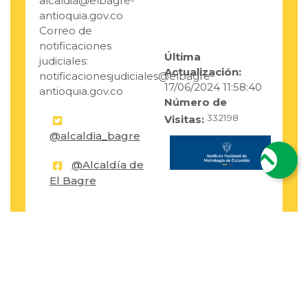
alcaldia@elbagre-
antioquia.gov.co
Correo de
notificaciones
Última
judiciales:
Actualización:
notificacionesjudiciales@elbagre-
17/06/2024 11:58:40
antioquia.gov.co
Número de
332198
Visitas:
@alcaldia_bagre
@Alcaldía de
El Bagre
Políticas
Mapa del sitio
Términos y condiciones
Accesibilidad