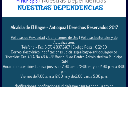
Mi Municipio
/
NUESTRAS DEPENDENCIAS​
Alcaldía de El Bagre - Antioquia | Derechos Reservados 2017
Políticas de Privacidad y Condiciones de Uso
|
Políticas Editoriales y de
Actualización.
Teléfono - Fax: (+57) 4 837 2467 | Código Postal: 052430
Correo electrónico:
notificacionesjudiciales@elbagre-antioquia.gov.co
Dirección: Cra. 49 A No 48 A -55 Barrio Bijao Centro Administrativo Municipal
CAM
Horario de atención: Lunes a jueves de 7:00 a.m. a 12:00 m. y de 2:00 p.m. a 6:00
p.m.
Viernes de 7:00 a.m. a 12:00 m. y de 2:00 p.m. a 5:00 p.m.
Notificaciones:
notificacionesjudiciales@elbagre-antioquia.gov.co
Este portal cumple con el nivel de Accesibilidad Web A según los requisitos de
conformidad de la WCAG 2.0 y NTC 5854.
Para una correcta visualización y navegación en el sitio, se recomienda usar las
últimas versiones de los siguientes navegadores:
Internet Explorer, Mozilla FireFox, Google Chrome. Si su equipo no cuenta con
esta versión, por favor realice la actualización.
Asesorado, diseñado y desarrollado por:
Copyright © 2017 - 101 Software