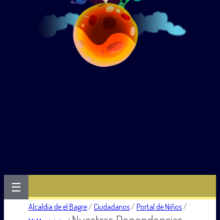
☰
Alcaldía de el Bagre
/
Ciudadanos
/
Portal de Niños
/
Nuestras Dependencias