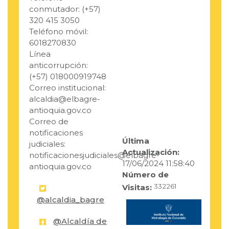
conmutador: (+57)
320 415 3050
Teléfono móvil:
6018270830
Línea
anticorrupción:
(+57) 018000919748
Correo institucional:
alcaldia@elbagre-
antioquia.gov.co
Correo de
notificaciones
Última
judiciales:
Actualización:
notificacionesjudiciales@elbagre-
17/06/2024 11:58:40
antioquia.gov.co
Número de
332261
Visitas:
@alcaldia_bagre
@Alcaldía de